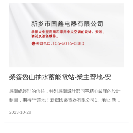
榮簽魯山抽水蓄能電站-業主營地-安全
教育培訓基地項目-中央空調項目
感謝總經理的信任，特別感謝設計部同事精心嚴謹的設計
制圖，期待***落地！新鄉國鑫電器有限公司1、地址:新鄉
市勝利路與華蘭大道十字北行200米路東。電話:5012......
2023-10-28